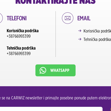
KONTAKTIRAJTE NAS
TELEFONI
EMAIL
Korisnička podrška
Korisnička podrš
+38766993399
Tehnička podrška
Tehnička podrška
+38766993399
WHATSAPP
te se na CARWIZ newsletter i primajte posebne ponude putem elektron