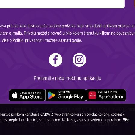
ša privola kako bismo vaše osobne podatke, koje smo dobili prilikom prijave na n
putem e-maila. Privolu možete povući u bilo kojem trenutku klikom na poveznicu 
 Više o Politici privatnosti možete saznati
ovdje
.
Preuzmite našu mobilnu aplikaciju
ila DD Drive Marija Borković s.p. Gradiška, Majora Milana Tepića 4, 78400 Gradi
skustvo prilikom korištenja CARWIZ web stranice koristimo kolačiće (eng. cookies) i
avite s pregledom stranice, smatrat ćemo da ste suglasni s navedenom uporabom.
Više
Powered by
Developed by