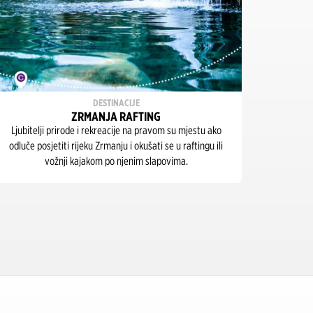
DESTINACIJE
ZRMANJA RAFTING
OA
Ljubitelji prirode i rekreacije na pravom su mjestu ako
Nedaleko 
odluče posjetiti rijeku Zrmanju i okušati se u raftingu ili
se jedinst
vožnji kajakom po njenim slapovima.
Trebižat
od na
prepo