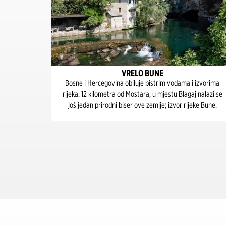
VRELO BUNE
govori
Bosne i Hercegovina obiluje bistrim vodama i izvorima
Preko 200
rijeka. 12 kilometra od Mostara, u mjestu Blagaj nalazi se
gresivnih
još jedan prirodni biser ove zemlje; izvor rijeke Bune.
.