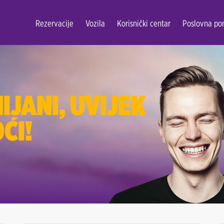
Rezervacije
Vozila
Korisnički centar
Poslovna po
IJANI, UVIJEK
ĆI!