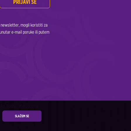
PRIJAVI SE
ewsletter, mogli koristiti za
unutar e-mail poruke ili putem
ška, Bosna i Heregovina
SLAŽEM SE