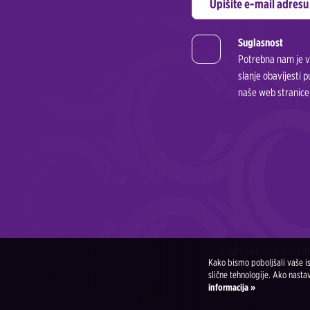
Suglasnost
Potrebna nam je va
slanje obavijesti 
naše web stranice.
Iznajmljivanje automob
Kako bismo poboljšali vaše i
slične tehnologije. Ako nast
informacija »