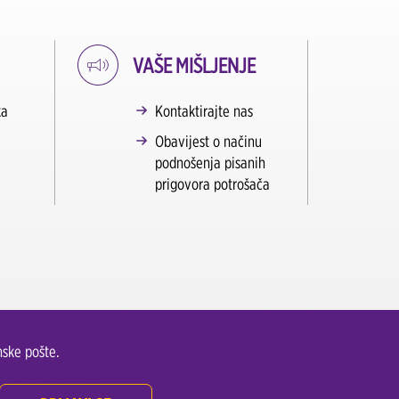
VAŠE MIŠLJENJE
ka
Kontaktirajte nas
Obavijest o načinu
podnošenja pisanih
prigovora potrošača
ske pošte.