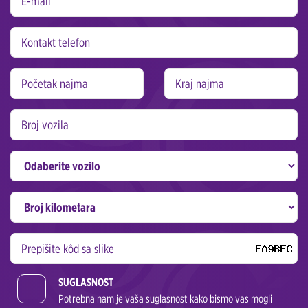
SUGLASNOST
Potrebna nam je vaša suglasnost kako bismo vas mogli