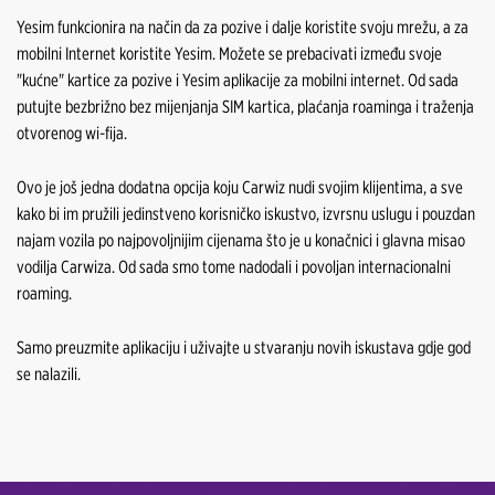
Yesim funkcionira na način da za pozive i dalje koristite svoju mrežu, a za
mobilni Internet koristite Yesim. Možete se prebacivati ​​između svoje
"kućne" kartice za pozive i Yesim aplikacije za mobilni internet. Od sada
putujte bezbrižno bez mijenjanja SIM kartica, plaćanja roaminga i traženja
otvorenog wi-fija.
Ovo je još jedna dodatna opcija koju Carwiz nudi svojim klijentima, a sve
kako bi im pružili jedinstveno korisničko iskustvo, izvrsnu uslugu i pouzdan
najam vozila po najpovoljnijim cijenama što je u konačnici i glavna misao
vodilja Carwiza. Od sada smo tome nadodali i povoljan internacionalni
roaming.
Samo preuzmite aplikaciju i uživajte u stvaranju novih iskustava gdje god
se nalazili.