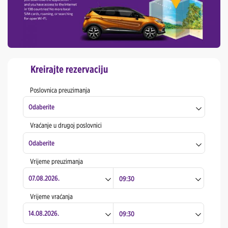
Kreirajte rezervaciju
Poslovnica preuzimanja
Odaberite
Vraćanje u drugoj poslovnici
Tuzla Grad
Odaberite
Banja Luka Aerodrom
Vrijeme preuzimanja
Tuzla Grad
Banja Luka Grad
Banja Luka Aerodrom
Vrijeme vraćanja
Bihać Grad
Banja Luka Grad
Gradačac Grad