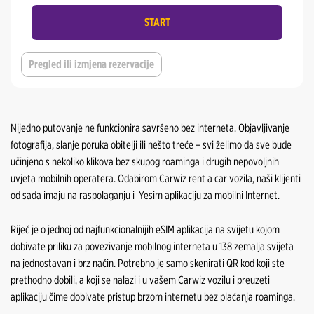
Bihać Grad
START
Gradiška Grad
Gradačac Grad
Mostar Aerodrom
Pregled ili izmjena rezervacije
Gradiška Grad
Mostar Grad
Mostar Aerodrom
Sarajevo Aerodrom
Nijedno putovanje ne funkcionira savršeno bez interneta. Objavljivanje
Mostar Grad
fotografija, slanje poruka obitelji ili nešto treće – svi želimo da sve bude
Sarajevo Grad
učinjeno s nekoliko klikova bez skupog roaminga i drugih nepovoljnih
Sarajevo Aerodrom
uvjeta mobilnih operatera. Odabirom Carwiz rent a car vozila, naši klijenti
Šamac Grad
od sada imaju na raspolaganju i Yesim aplikaciju za mobilni Internet.
Sarajevo Grad
Tuzla Aerodrom
Riječ je o jednoj od najfunkcionalnijih eSIM aplikacija na svijetu kojom
Šamac Grad
dobivate priliku za povezivanje mobilnog interneta u 138 zemalja svijeta
na jednostavan i brz način. Potrebno je samo skenirati QR kod koji ste
Tuzla Aerodrom
prethodno dobili, a koji se nalazi i u vašem Carwiz vozilu i preuzeti
aplikaciju čime dobivate pristup brzom internetu bez plaćanja roaminga.