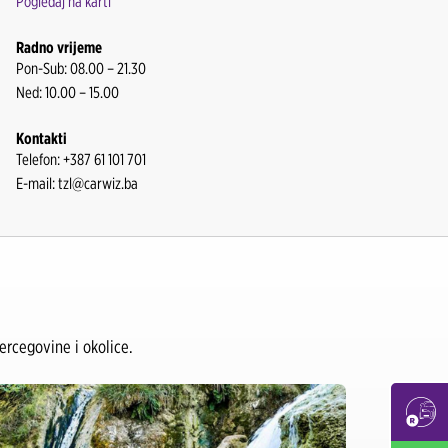
Pogledaj na karti
Radno vrijeme
Pon-Sub: 08.00 – 21.30
Ned: 10.00 – 15.00
Kontakti
Telefon: +387 61 101 701
E-mail: tzl@carwiz.ba
rcegovine i okolice.