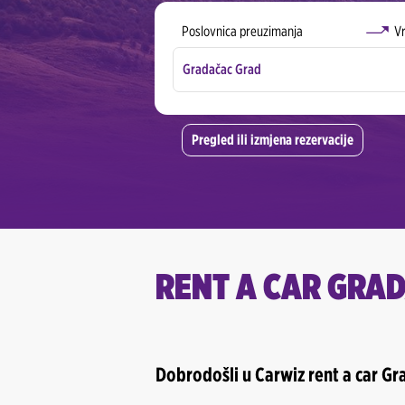
Poslovnica preuzimanja
Vr
Gradačac Grad
Banja Luka Aerodrom
Pregled ili izmjena rezervacije
Banja Luka Grad
Bihać Grad
Gradačac Grad
Gradiška Grad
RENT A CAR GRA
Mostar Aerodrom
Mostar Grad
Dobrodošli u Carwiz rent a car Gr
Sarajevo Aerodrom