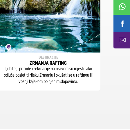
DESTINACIJE
ZRMANJA RAFTING
OA
Ljubitelji prirode i rekreacije na pravom su mjestu ako
Nedaleko 
odluče posjetiti rijeku Zrmanju i okušati se u raftingu ili
se jedinst
vožnji kajakom po njenim slapovima.
Trebižat
od na
prepo