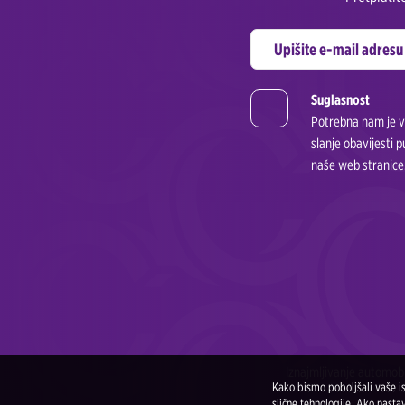
Suglasnost
Potrebna nam je va
slanje obavijesti 
naše web stranice.
Iznajmljivanje automob
Kako bismo poboljšali vaše i
slične tehnologije. Ako nast