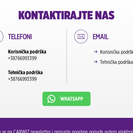
KONTAKTIRAJTE NAS
TELEFONI
EMAIL
Korisnička podrška
Korisnička podrš
+38766993399
Tehnička podrška
Tehnička podrška
+38766993399
WHATSAPP
te se na CARWIZ newsletter i primajte posebne ponude putem elektron