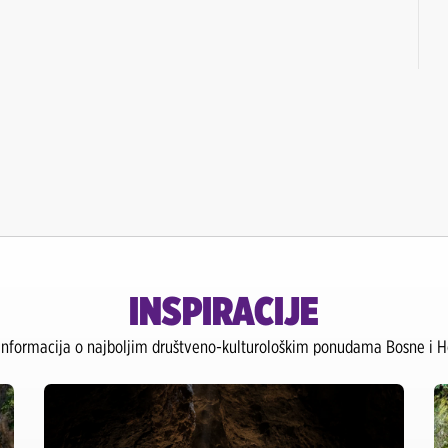
Sarajevo Grad
Šamac Grad
Tuzla Aerodrom
INSPIRACIJE
 informacija o najboljim društveno-kulturološkim ponudama Bosne i He