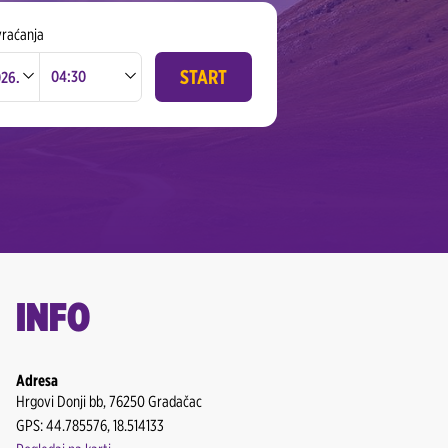
vraćanja
START
b, 78 000
INFO
Adresa
Hrgovi Donji bb, 76250 Gradačac
GPS: 44.785576, 18.514133