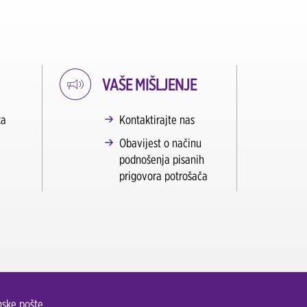
VAŠE MIŠLJENJE
ka
Kontaktirajte nas
Obavijest o načinu
podnošenja pisanih
prigovora potrošača
ske pošte.