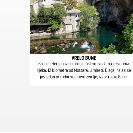
VRELO BUNE
govori
Bosne i Hercegovina obiluje bistrim vodama i izvorima
Preko 200
rijeka. 12 kilometra od Mostara, u mjestu Blagaj nalazi se
gresivnih
još jedan prirodni biser ove zemlje; izvor rijeke Bune.
.