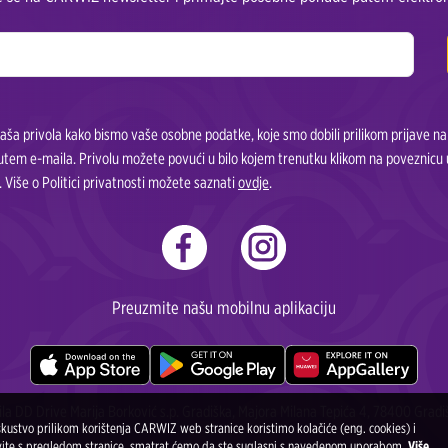
ša privola kako bismo vaše osobne podatke, koje smo dobili prilikom prijave na n
putem e-maila. Privolu možete povući u bilo kojem trenutku klikom na poveznicu 
 Više o Politici privatnosti možete saznati
ovdje
.
Preuzmite našu mobilnu aplikaciju
ila DD Drive Marija Borković s.p. Gradiška, Majora Milana Tepića 4, 78400 Gradi
skustvo prilikom korištenja CARWIZ web stranice koristimo kolačiće (eng. cookies) i
avite s pregledom stranice, smatrat ćemo da ste suglasni s navedenom uporabom.
Više