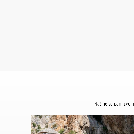
Sarajevo Grad
Šamac Grad
Tuzla Aerodrom
Naš neiscrpan izvor