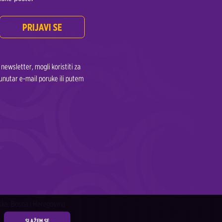
PRIJAVI SE
ewsletter, mogli koristiti za
unutar e-mail poruke ili putem
ška, Bosna i Heregovina
SLAŽEM SE