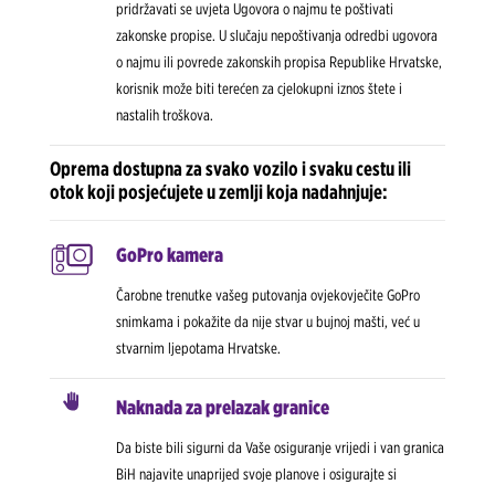
pridržavati se uvjeta Ugovora o najmu te poštivati
zakonske propise. U slučaju nepoštivanja odredbi ugovora
o najmu ili povrede zakonskih propisa Republike Hrvatske,
korisnik može biti terećen za cjelokupni iznos štete i
nastalih troškova.
Oprema dostupna za svako vozilo i svaku cestu ili
otok koji posjećujete u zemlji koja nadahnjuje:
GoPro kamera
Čarobne trenutke vašeg putovanja ovjekovječite GoPro
snimkama i pokažite da nije stvar u bujnoj mašti, već u
stvarnim ljepotama Hrvatske.
Naknada za prelazak granice
Da biste bili sigurni da Vaše osiguranje vrijedi i van granica
BiH najavite unaprijed svoje planove i osigurajte si