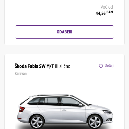
Već od
BAM
44,56
ODABERI
Škoda Fabia SW M/T
ili slično
Detalji
Karavan