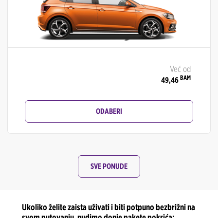
Već od
BAM
49,46
ODABERI
SVE PONUDE
Ukoliko želite zaista uživati i biti potpuno bezbrižni na
svom putovanju, nudimo donje pakete pokrića: