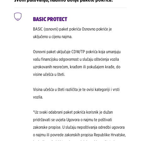
BASIC PROTECT
BASIC (osnovni) paket pokrića Osnovno pokriće je
uključeno u cijenu najma.
Osnovni paket uključuje CDW/TP pokrića koja umanjuju
vašu financijsku odgovornost u slučaju oštećenja vozila
uzrokovanih nesrećom, krađom ili pokušajem krađe, do
visine učešća u šteti.
Visina učešća u šteti različita je te ovisi kategoriji i vrsti
vozila.
*Uz svaki odabrani paket pokrića korisnik je dužan
pridržavati se uvjeta Ugovora o najmu te poštivati
zakonske propise. U slučaju nepoštivanja odredbi ugovora
o najmu ili povrede zakonskih propisa Republike Hrvatske,