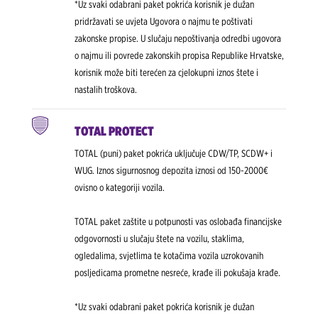
*Uz svaki odabrani paket pokrića korisnik je dužan
pridržavati se uvjeta Ugovora o najmu te poštivati
zakonske propise. U slučaju nepoštivanja odredbi ugovora
o najmu ili povrede zakonskih propisa Republike Hrvatske,
korisnik može biti terećen za cjelokupni iznos štete i
nastalih troškova.
TOTAL PROTECT
TOTAL (puni) paket pokrića uključuje CDW/TP, SCDW+ i
WUG. Iznos sigurnosnog depozita iznosi od 150-2000€
ovisno o kategoriji vozila.
TOTAL paket zaštite u potpunosti vas oslobađa financijske
odgovornosti u slučaju štete na vozilu, staklima,
ogledalima, svjetlima te kotačima vozila uzrokovanih
posljedicama prometne nesreće, krađe ili pokušaja krađe.
*Uz svaki odabrani paket pokrića korisnik je dužan