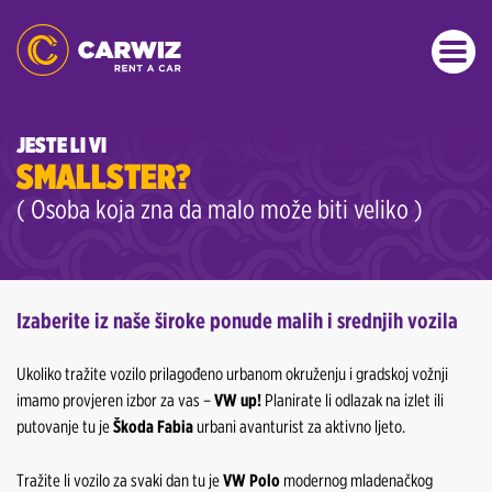
JESTE LI VI
SMALLSTER?
( Osoba koja zna da malo može biti veliko )
Izaberite iz naše široke ponude malih i srednjih vozila
Ukoliko tražite vozilo prilagođeno urbanom okruženju i gradskoj vožnji
imamo provjeren izbor za vas –
VW up!
Planirate li odlazak na izlet ili
putovanje tu je
Škoda Fabia
urbani avanturist za aktivno ljeto.
Tražite li vozilo za svaki dan tu je
VW Polo
modernog mladenačkog