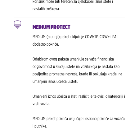
korisnik može biti terećen za cjelokupni iznos štete i
nastalih troškova.
MEDIUM PROTECT
MEDIUM (srednji) paket uključuje CDW/TP, CDW+ i PAI
dodatno pokriće.
Odabirom ovog paketa umanjuje se vaša financijska
odgovornost u slučaju štete na vozilu koja je nastala kao
posljedica prometne nesreće, krađe ili pokušaja krađe, na
umanjeni iznos učešća u šteti.
Umanjeni iznos učešća u šteti različit je te ovisi o kategoriji i
vrsti vozila.
MEDIUM paket pokrića uključuje i osobno pokriće za vozača
i putnike.