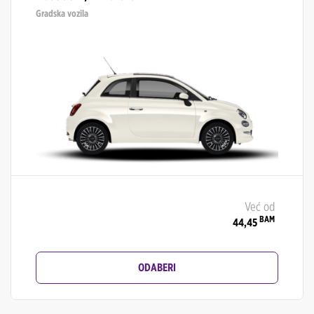
Gradska vozila
Već od
BAM
44,45
ODABERI