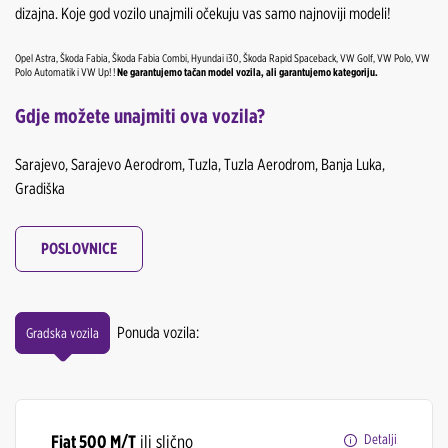
dizajna. Koje god vozilo unajmili očekuju vas samo najnoviji modeli!
Opel Astra, Škoda Fabia, Škoda Fabia Combi, Hyundai i30, Škoda Rapid Spaceback, VW Golf, VW Polo, VW
Polo Automatik i VW Up! !
Ne garantujemo tačan model vozila, ali garantujemo kategoriju.
Gdje možete unajmiti ova vozila?
Sarajevo, Sarajevo Aerodrom, Tuzla, Tuzla Aerodrom, Banja Luka,
Gradiška
POSLOVNICE
Ponuda vozila:
Gradska vozila
Fiat 500 M/T
ili slično
Detalji