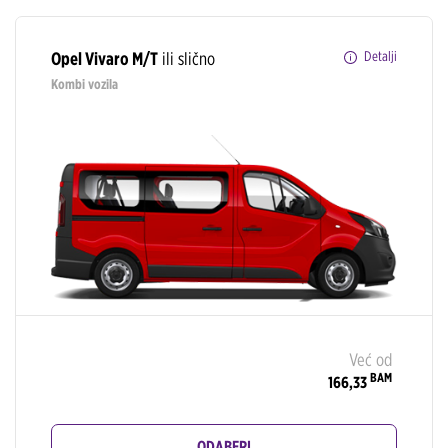
Opel Vivaro M/T
ili slično
Detalji
Kombi vozila
Već od
BAM
166,33
ODABERI