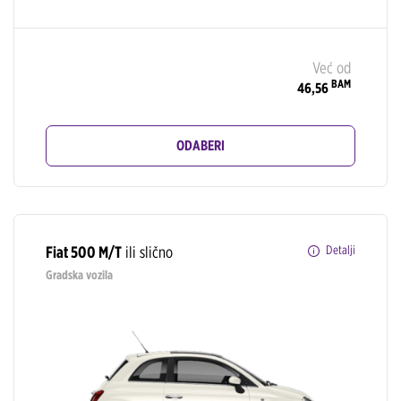
Već od
BAM
46,56
ODABERI
Fiat 500 M/T
ili slično
Detalji
Gradska vozila