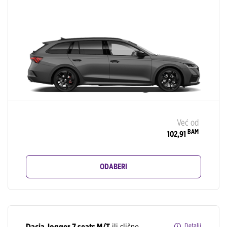
Već od
BAM
102,91
ODABERI
Dacia Jogger 7 seats M/T
ili slično
Detalji