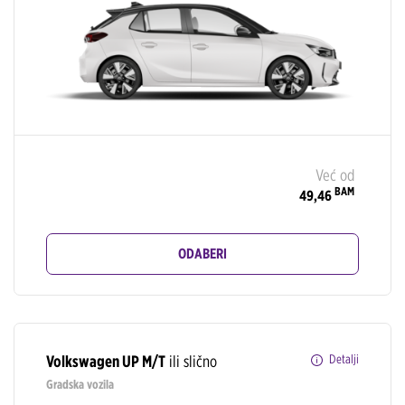
Već od
BAM
49,46
ODABERI
Volkswagen UP M/T
ili slično
Detalji
Gradska vozila