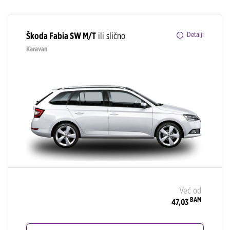
Škoda Fabia SW M/T
ili slično
Detalji
Karavan
Već od
BAM
47,03