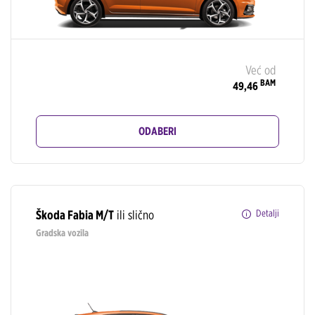
Već od
BAM
49,46
ODABERI
Škoda Fabia M/T
ili slično
Detalji
Gradska vozila