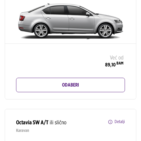
Već od
BAM
89,10
ODABERI
Octavia SW A/T
ili slično
Detalji
Karavan