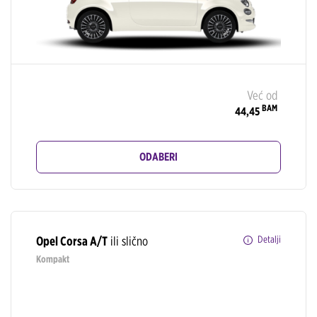
Već od
BAM
44,45
ODABERI
Opel Corsa A/T
ili slično
Detalji
Kompakt