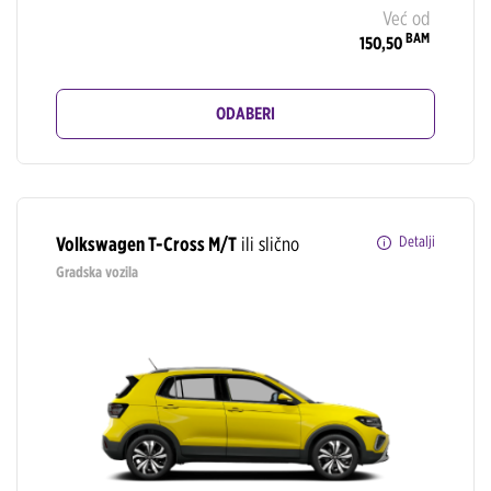
Već od
BAM
150,50
ODABERI
Volkswagen T-Cross M/T
ili slično
Detalji
Gradska vozila