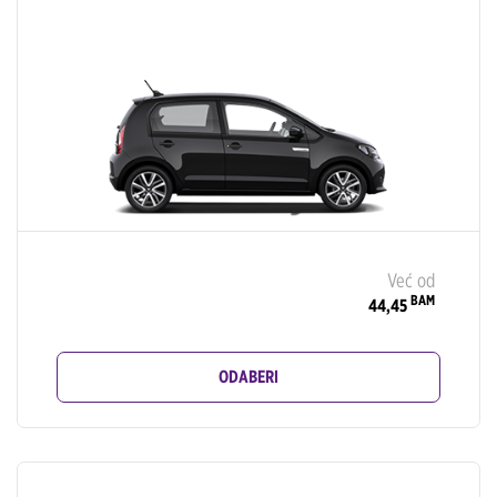
Već od
BAM
44,45
ODABERI