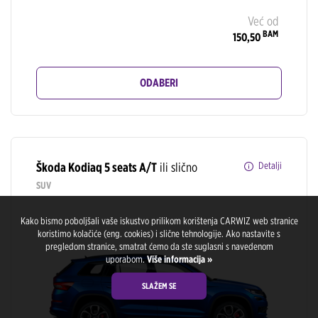
Već od
BAM
150,50
ODABERI
Škoda Kodiaq 5 seats A/T
ili slično
Detalji
SUV
Kako bismo poboljšali vaše iskustvo prilikom korištenja CARWIZ web stranice
koristimo kolačiće (eng. cookies) i slične tehnologije. Ako nastavite s
pregledom stranice, smatrat ćemo da ste suglasni s navedenom
uporabom.
Više informacija »
SLAŽEM SE