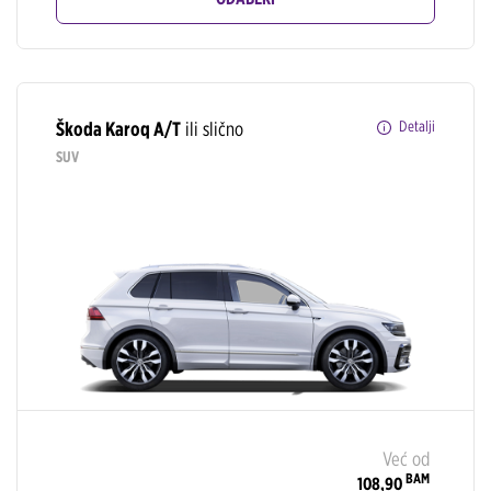
Škoda Karoq A/T
ili slično
Detalji
SUV
Već od
BAM
108,90