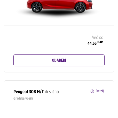
Već od
BAM
44,56
ODABERI
Peugeot 308 M/T
ili slično
Detalji
Gradska vozila