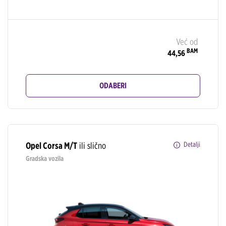
Već od
BAM
44,56
ODABERI
Opel Corsa M/T
ili slično
Detalji
Gradska vozila