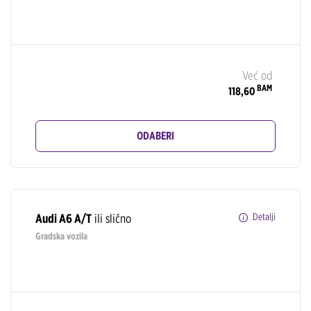
Već od
BAM
118,60
ODABERI
Audi A6 A/T
ili slično
Detalji
Gradska vozila