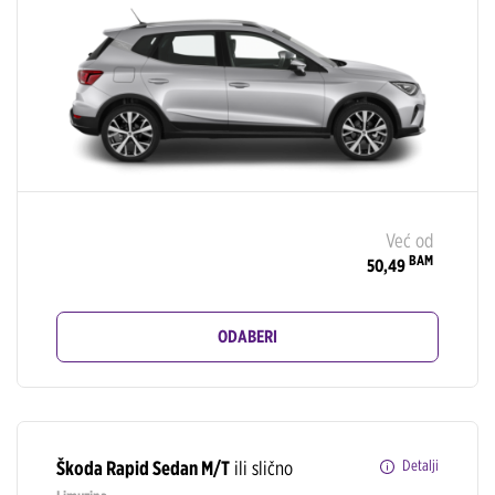
Već od
BAM
50,49
ODABERI
Škoda Rapid Sedan M/T
ili slično
Detalji