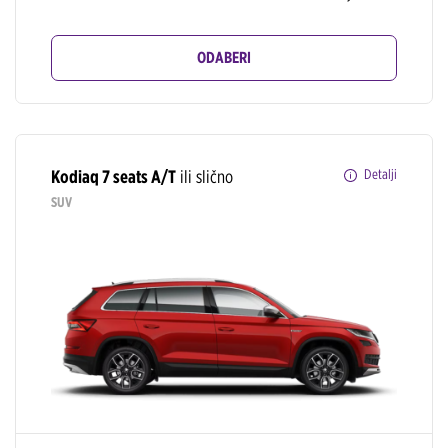
ODABERI
Kodiaq 7 seats A/T
ili slično
Detalji
SUV