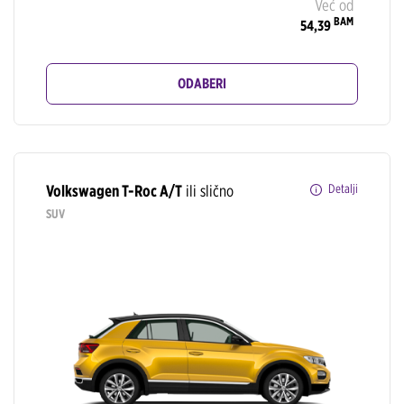
Već od
BAM
54,39
ODABERI
Volkswagen T-Roc A/T
ili slično
Detalji
SUV