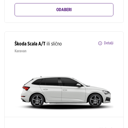
ODABERI
Škoda Scala A/T
ili slično
Detalji
Karavan