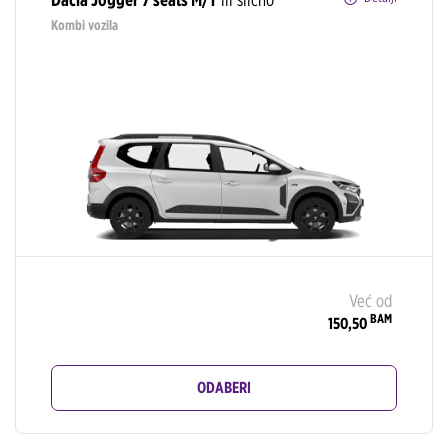
Kombi vozila
Već od
BAM
150,50
ODABERI