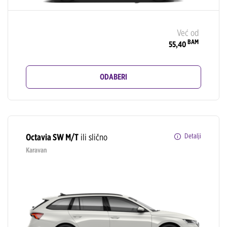
Već od
BAM
55,40
ODABERI
Octavia SW M/T
ili slično
Detalji
Karavan