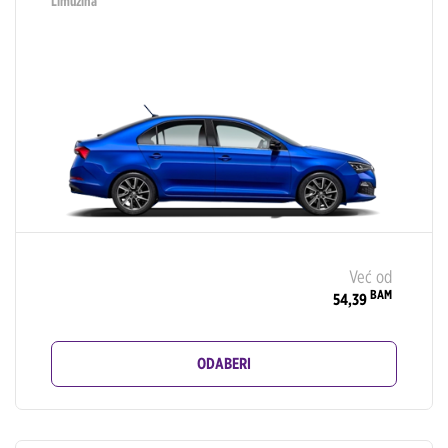
Limuzina
Već od
BAM
54,39
ODABERI