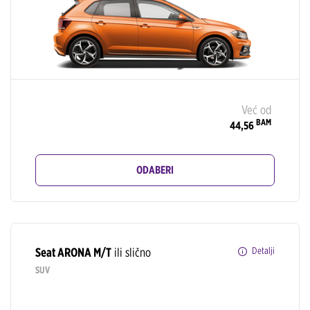
Već od
BAM
44,56
ODABERI
Seat ARONA M/T
ili slično
Detalji
SUV