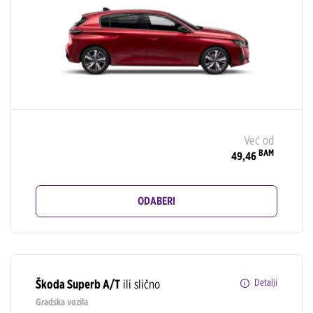
Već od
BAM
49,46
ODABERI
Škoda Superb A/T
ili slično
Detalji
Gradska vozila