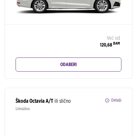
Već od
BAM
120,68
ODABERI
Škoda Octavia A/T
ili slično
Detalji
Limuzina