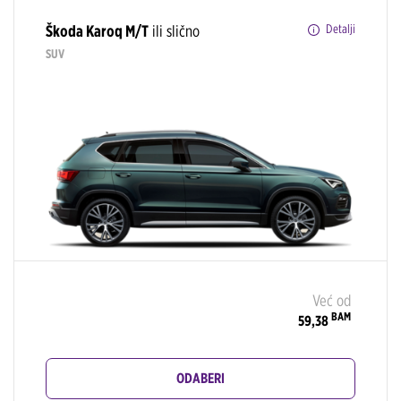
Škoda Karoq M/T
ili slično
Detalji
SUV
Već od
BAM
59,38
ODABERI