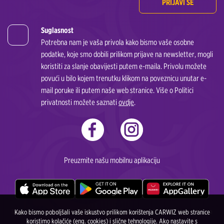
PRIJAVI SE
Suglasnost
Potrebna nam je vaša privola kako bismo vaše osobne
podatke, koje smo dobili prilikom prijave na newsletter, mogli
koristiti za slanje obavijesti putem e-maila. Privolu možete
povući u bilo kojem trenutku klikom na poveznicu unutar e-
mail poruke ili putem naše web stranice. Više o Politici
privatnosti možete saznati
ovdje
.
Preuzmite našu mobilnu aplikaciju
Iznajmljivanje automobila DD Drive Marija Borković s.p. Gradiška, Majora Milana
Kako bismo poboljšali vaše iskustvo prilikom korištenja CARWIZ web stranice
koristimo kolačiće (eng. cookies) i slične tehnologije. Ako nastavite s
Tepića 4, 78400 Gradiška, Bosna i Heregovina