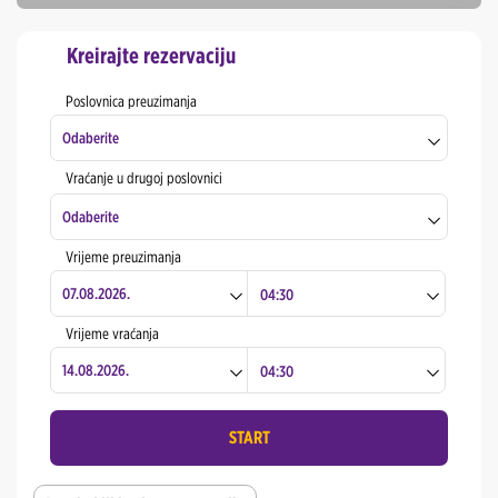
Kreirajte rezervaciju
Poslovnica preuzimanja
Odaberite
Vraćanje u drugoj poslovnici
Tuzla Grad
Odaberite
Banja Luka Aerodrom
Vrijeme preuzimanja
Tuzla Grad
Banja Luka Grad
Banja Luka Aerodrom
Vrijeme vraćanja
Bihać Grad
Banja Luka Grad
Gradačac Grad
Bihać Grad
START
Gradiška Grad
Gradačac Grad
Mostar Aerodrom