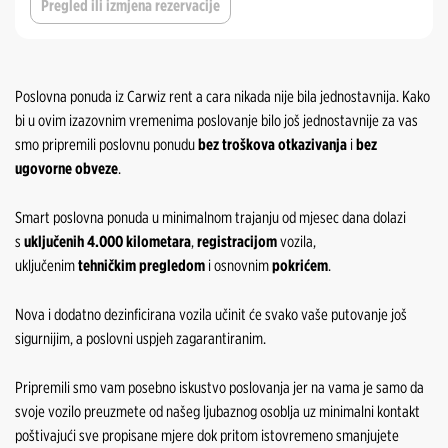
Pregled ili izmjena rezervacije
Gradiška Grad
Mostar Grad
Mostar Aerodrom
Sarajevo Aerodrom
Poslovna ponuda iz Carwiz rent a cara nikada nije bila jednostavnija. Kako
Mostar Grad
bi u ovim izazovnim vremenima poslovanje bilo još jednostavnije za vas
Sarajevo Grad
smo pripremili poslovnu ponudu
bez troškova otkazivanja
i
bez
Sarajevo Aerodrom
ugovorne obveze
.
Šamac Grad
Sarajevo Grad
Smart poslovna ponuda u minimalnom trajanju od mjesec dana dolazi
Tuzla Aerodrom
s
uključenih 4.000 kilometara
,
registracijom
vozila,
Šamac Grad
uključenim
tehničkim pregledom
i osnovnim
pokrićem
.
Tuzla Aerodrom
Nova i dodatno dezinficirana vozila učinit će svako vaše putovanje još
sigurnijim, a poslovni uspjeh zagarantiranim.
Pripremili smo vam posebno iskustvo poslovanja jer na vama je samo da
svoje vozilo preuzmete od našeg ljubaznog osoblja uz minimalni kontakt
poštivajući sve propisane mjere dok pritom istovremeno smanjujete