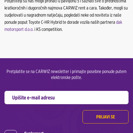
Posjetitelji su nas mogli pronaći u paviljonu 5 i saznati sve o prednostima
kratkoročnih i dugoročnih najmova CARWIZ rent a cara. Također, mogli su
sudjelovati u nagradnom natječaju, pogledati neke od noviteta iz naše
ponude poput Toyote C-HR Hybrid te dorade vozila naših partnera
dak
motorsport d.o.o.
i KS competition.
Pretplatite se na CARWIZ newsletter i primajte posebne ponude putem
elektronske pošte.
PRIJAVI SE