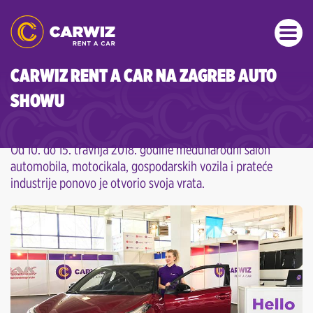
CARWIZ RENT A CAR NA ZAGREB AUTO
SHOWU
Od 10. do 15. travnja 2018. godine međunarodni salon
automobila, motocikala, gospodarskih vozila i prateće
industrije ponovo je otvorio svoja vrata.