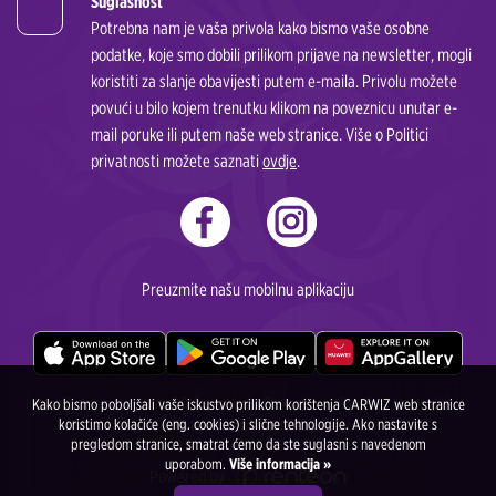
Suglasnost
Potrebna nam je vaša privola kako bismo vaše osobne
podatke, koje smo dobili prilikom prijave na newsletter, mogli
koristiti za slanje obavijesti putem e-maila. Privolu možete
povući u bilo kojem trenutku klikom na poveznicu unutar e-
mail poruke ili putem naše web stranice. Više o Politici
privatnosti možete saznati
ovdje
.
Preuzmite našu mobilnu aplikaciju
Iznajmljivanje automobila DD Drive Marija Borković s.p. Gradiška, Majora Milana
Kako bismo poboljšali vaše iskustvo prilikom korištenja CARWIZ web stranice
koristimo kolačiće (eng. cookies) i slične tehnologije. Ako nastavite s
Tepića 4, 78400 Gradiška, Bosna i Heregovina
pregledom stranice, smatrat ćemo da ste suglasni s navedenom
uporabom.
Više informacija »
Powered by