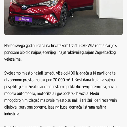
Nakon svega godinu dana na hrvatskom tržištu CARWIZ rent a car je s
ponosom bio dio najposjećenijeg i najatraktivnijeg sajam Zagrebačkog
velesajma.
Svoje smo mjesto našali između više od 400 izlagača u 14 paviljona te
otvorenom prostor na ukupno 70.000 m². U šest dana trajanja sajma
posjetitelji su uživali u adrenalinskom spektaklu: reviji premijera, novih
modela automobila, motocikala i gospodarskih vozila. Među
mnogobrojnim izlagačima svoje mjesto su našli i tržišni lideri rezervnih
dijelova i servisne opreme, leasing kuće, domaća i strana naftna
industrija.