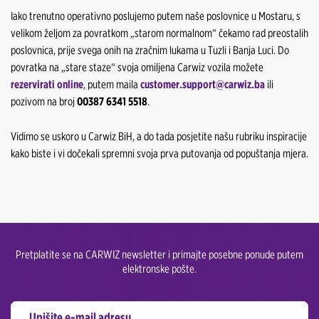
Iako trenutno operativno poslujemo putem naše poslovnice u Mostaru, s
velikom željom za povratkom „starom normalnom“ čekamo rad preostalih
poslovnica, prije svega onih na zračnim lukama u Tuzli i Banja Luci. Do
povratka na „stare staze“ svoja omiljena Carwiz vozila možete
rezervirati online
, putem maila
customer.support@carwiz.ba
ili
pozivom na broj
00387 6341 5518
.
Vidimo se uskoro u Carwiz BiH, a do tada posjetite našu rubriku inspiracije
kako biste i vi dočekali spremni svoja prva putovanja od popuštanja mjera.
Pretplatite se na CARWIZ newsletter i primajte posebne ponude putem
elektronske pošte.