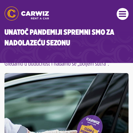
UNATOČ PANDEMIJI SPREMNI SMO ZA
NADOLAZEĆU SEZONU
Gledamo u budućnost i nadamo se „boljem sutra“.