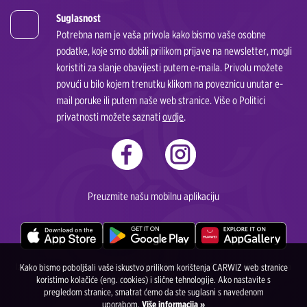
Suglasnost
Potrebna nam je vaša privola kako bismo vaše osobne
podatke, koje smo dobili prilikom prijave na newsletter, mogli
koristiti za slanje obavijesti putem e-maila. Privolu možete
povući u bilo kojem trenutku klikom na poveznicu unutar e-
mail poruke ili putem naše web stranice. Više o Politici
privatnosti možete saznati
ovdje
.
Preuzmite našu mobilnu aplikaciju
Iznajmljivanje automobila DD Drive Marija Borković s.p. Gradiška, Majora Milana
Kako bismo poboljšali vaše iskustvo prilikom korištenja CARWIZ web stranice
koristimo kolačiće (eng. cookies) i slične tehnologije. Ako nastavite s
Tepića 4, 78400 Gradiška, Bosna i Heregovina
pregledom stranice, smatrat ćemo da ste suglasni s navedenom
uporabom.
Više informacija »